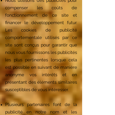
Nous utilisons des publicités pour
compenser les coûts de
fonctionnement de ce site et
financer le développement futur.
Les cookies de publicité
comportementale utilisés par ce
site sont conçus pour garantir que
nous vous fournissons les publicités
les plus pertinentes lorsque cela
est possible en suivant de manière
anonyme vos intérêts et en
présentant des éléments similaires
susceptibles de vous intéresser.
Plusieurs partenaires font de la
publicité en notre nom et les