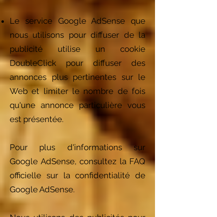
Le service Google AdSense que
nous utilisons pour diffuser de la
publicité utilise un cookie
DoubleClick pour diffuser des
annonces plus pertinentes sur le
Web et limiter le nombre de fois
qu'une annonce particulière vous
est présentée.
Pour plus d'informations sur
Google AdSense, consultez la FAQ
officielle sur la confidentialité de
Google AdSense.