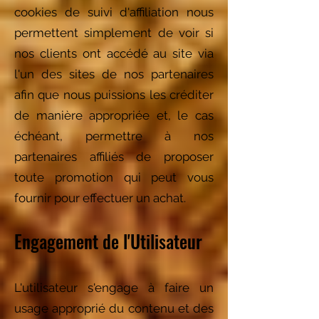
cookies de suivi d'affiliation nous
permettent simplement de voir si
nos clients ont accédé au site via
l'un des sites de nos partenaires
afin que nous puissions les créditer
de manière appropriée et, le cas
échéant, permettre à nos
partenaires affiliés de proposer
toute promotion qui peut vous
fournir pour effectuer un achat.
Engagement de l'Utilisateur
L'utilisateur s'engage à faire un
usage approprié du contenu et des