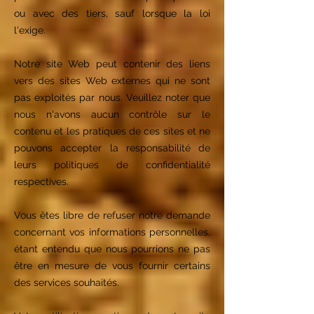
ou avec des tiers, sauf lorsque la loi
l'exige.
Notre site Web peut contenir des liens
vers des sites Web externes qui ne sont
pas exploités par nous. Veuillez noter que
nous n'avons aucun contrôle sur le
contenu et les pratiques de ces sites et ne
pouvons accepter la responsabilité de
leurs politiques de confidentialité
respectives.
Vous êtes libre de refuser notre demande
concernant vos informations personnelles,
étant entendu que nous pourrions ne pas
être en mesure de vous fournir certains
des services souhaités.