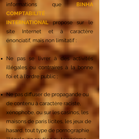
informations que
BINHA
COMPTABILITÉ
INTERNATIONAL
propose sur le
site Internet et à caractère
énonciatif, mais non limitatif :
Ne pas se livrer à des activités
illégales ou contraires à la bonne
foi et à l'ordre public ;
Ne pas diffuser de propagande ou
de contenu à caractère raciste,
xénophobe, ou sur les casinos, les
maisons de paris licites, les jeux de
hasard, tout type de pornographie