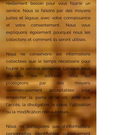
réellement besoin pour vous fournir un
service. Nous le faisons par des moyens
justes et légaux, avec votre connaissance
et votre consentement. Nous vous
expliquons également pourquoi nous les
collectons et comment ils seront utilisés.
Nous ne conservons les informations
collectées que le temps nécessaire pour
fournir le service demandé. Lorsque nous
stockons des données, nous les
protégeons par des moyens
commercialement acceptables pour
empêcher la perte et le vol, ainsi que
l'accès, la divulgation, la copie, l'utilisation
ou la modification non autorisés.
Nous ne partageons pas d'informations
personnelles identifiables publiquement