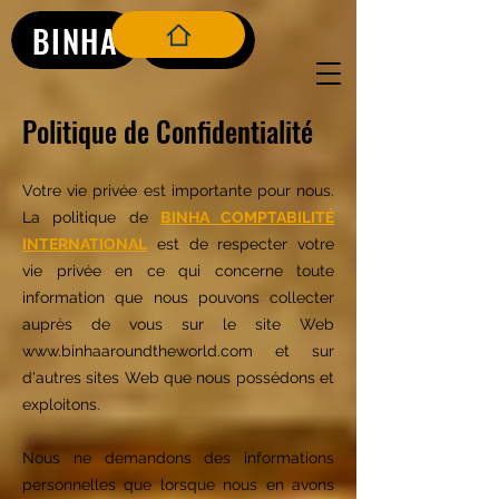
BINHA
BLOG
Politique de Confidentialité
Votre vie privée est importante pour nous.
La politique de
BINHA COMPTABILITÉ
INTERNATIONAL
est de respecter votre
vie privée en ce qui concerne toute
information que nous pouvons collecter
auprès de vous sur le site Web
www.binhaaroundtheworld.com
et sur
d'autres sites Web que nous possédons et
exploitons.
​Nous ne demandons des informations
personnelles que lorsque nous en avons