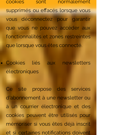
cookies sont normalement
supprimés ou effacés lorsque vous
vous déconnectez pour garantir
que vous ne pouvez accéder aux
fonctionnalités et zones restreintes
que lorsque vous êtes connecté.
Cookies liés aux newsletters
électroniques
Ce site propose des services
d'abonnement à une newsletter ou
à un courrier électronique et des
cookies peuvent être utilisés pour
mémoriser si vous êtes déjà inscrit
et si certaines notifications doivent