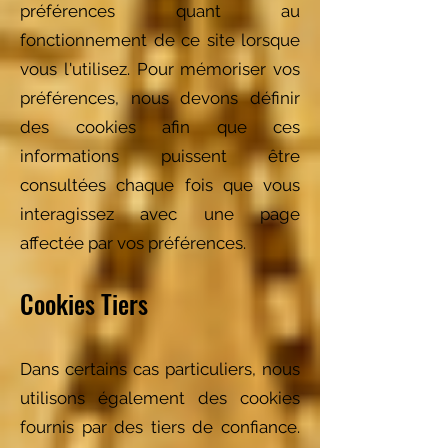
préférences quant au
fonctionnement de ce site lorsque
vous l'utilisez. Pour mémoriser vos
préférences, nous devons définir
des cookies afin que ces
informations puissent être
consultées chaque fois que vous
interagissez avec une page
affectée par vos préférences.
Cookies Tiers
Dans certains cas particuliers, nous
utilisons également des cookies
fournis par des tiers de confiance.