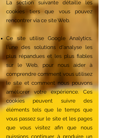
La section suivante détaille les
cookies tiers que vous pouvez
rencontrer via ce site Web.
Ce site utilise Google Analytics,
l'une des solutions d'analyse les
plus répandues et les plus fiables
sur le Web, pour nous aider à
comprendre comment vous utilisez
le site et comment nous pouvons
améliorer votre expérience. Ces
cookies peuvent suivre des
éléments tels que le temps que
vous passez sur le site et les pages
que vous visitez afin que nous
puissions continuer à produire un