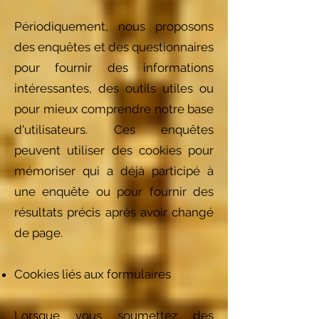
Périodiquement, nous proposons
des enquêtes et des questionnaires
pour fournir des informations
intéressantes, des outils utiles ou
pour mieux comprendre notre base
d'utilisateurs. Ces enquêtes
peuvent utiliser des cookies pour
mémoriser qui a déjà participé à
une enquête ou pour fournir des
résultats précis après avoir changé
de page.
Cookies liés aux formulaires
Lorsque vous soumettez des