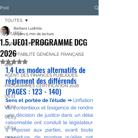
Post
TOUTES
Bárbara Ludmila
TOUTES
27 janv.
5 min de lecture
1.5. UE01-PROGRAMME DCG
COMPTABILITÉ INTERNATIONALE
2026
COMPTABILITÉ GÉNÉRALE FRANÇAISE
Noté NaN étoiles sur 5.
AMF
1.4 Les modes alternatifs de 
AGENT DES FINANCES PUBLIQUES
règlement des différends 
PROGRAMMES CERTIFICATION 2026
(PAGES : 123 - 140)
UE01
Sens et portée de l’étude 
⇒
L’inflation 
UE02
du contentieux et l’exigence de rendre 
une décision de justice dans un délai 
UE03
raisonnable ont conduit le législateur 
UE04
à imposer aux parties, avant toute 
procédure, de montrer qu’elles ont 