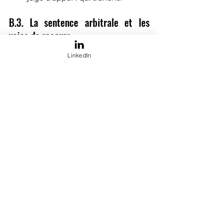
B.3. La sentence arbitrale et les 
voies de recours
La sentence
LinkedIn
	C'est le "jugement" rendu par 
l'arbitre. Elle a l'
autorité de la chose 
jugée
 dès qu'elle est rendue.
Exequatur :
 Pour pouvoir forcer 
l'exécution de la sentence (saisie 
par huissier), il faut demander 
l'exequatur à un juge étatique. 
C'est une vérification de pure 
forme (respect de l'ordre public).
Les voies de recours
	L'arbitrage est conçu pour être 
définitif.