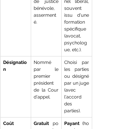
de justice 
nel libéral, 
bénévole, 
souvent 
asserment
issu d'une 
é.
formation 
spécifique 
(avocat, 
psycholog
ue, etc.).
Désignatio
Nommé 
Choisi par 
n
par le 
les parties 
premier 
ou désigné 
président 
par un juge 
de la Cour 
(avec 
d'appel.
l'accord 
des 
parties).
Coût
Gratuit
 po
Payant
 (ho